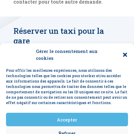
contacter pour toute autre demande.
Réserver un taxi pour la
gare
Gérer le consentement aux
cookies
Taxi La Baule
Pour offrir les meilleures expériences, nous utilisons des
technologies telles que les cookies pour stocker et/ou accéder
aux informations des appareils. Le fait de consentir à ces
📞 06 07 06 89 34
technologies nous permettra de traiter des données telles que le
comportement de navigation ou les ID uniques sur ce site. Le fait
de ne pas consentir ou de retirer son consentement peut avoir un
Taxi Batz-sur-Mer
effet négatif sur certaines caractéristiques et fonctions.
Accepter
📞 06 03 98 54 50
Refuser